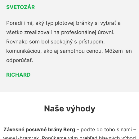
SVETOZÁR
Poradili mi, aký typ plotovej bránky si vybrať a
všetko zrealizovali na profesionálnej úrovni.
Rovnako som bol spokojný s prístupom,
komunikáciou, ako aj samotnou cenou. Môžem len
odporúčať.
RICHARD
Naše výhody
Závesné posuvné brány Berg
– poďte do toho s nami –
www.i-brany.sk. Ponúkame vám prehľad hlavných výhod