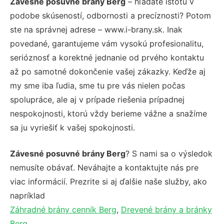
Závesné posuvné brány Berg
– hľadáte istotu v
podobe skúseností, odbornosti a precíznosti? Potom
ste na správnej adrese – www.i-brany.sk. Inak
povedané, garantujeme vám vysokú profesionalitu,
serióznosť a korektné jednanie od prvého kontaktu
až po samotné dokončenie vašej zákazky. Keďže aj
my sme iba ľudia, sme tu pre vás nielen počas
spolupráce, ale aj v prípade riešenia prípadnej
nespokojnosti, ktorú vždy berieme vážne a snažíme
sa ju vyriešiť k vašej spokojnosti.
Závesné posuvné brány Berg
? S nami sa o výsledok
nemusíte obávať. Neváhajte a kontaktujte nás pre
viac informácií. Prezrite si aj ďalšie naše služby, ako
napríklad
Záhradné brány cenník Berg
,
Drevené brány a bránky
Berg