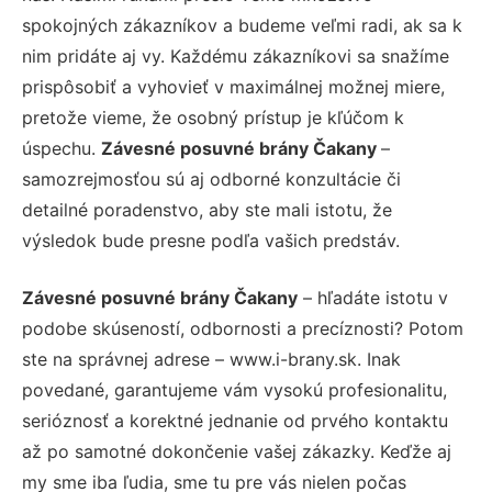
spokojných zákazníkov a budeme veľmi radi, ak sa k
nim pridáte aj vy. Každému zákazníkovi sa snažíme
prispôsobiť a vyhovieť v maximálnej možnej miere,
pretože vieme, že osobný prístup je kľúčom k
úspechu.
Závesné posuvné brány Čakany
–
samozrejmosťou sú aj odborné konzultácie či
detailné poradenstvo, aby ste mali istotu, že
výsledok bude presne podľa vašich predstáv.
Závesné posuvné brány Čakany
– hľadáte istotu v
podobe skúseností, odbornosti a precíznosti? Potom
ste na správnej adrese – www.i-brany.sk. Inak
povedané, garantujeme vám vysokú profesionalitu,
serióznosť a korektné jednanie od prvého kontaktu
až po samotné dokončenie vašej zákazky. Keďže aj
my sme iba ľudia, sme tu pre vás nielen počas