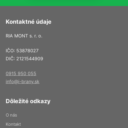
Kontaktné údaje
RIA MONT s. r. o.
IČO: 53878027
DIČ: 2121544909
0915 950 055
info@i-brany.sk
Dôležité odkazy
O nás
Kontakt