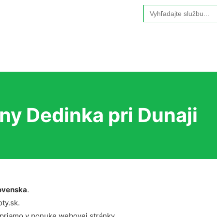
Search
for:
y Dedinka pri Dunaji
ovenska
.
ty.sk.
 priamo v ponuke webovej stránky.