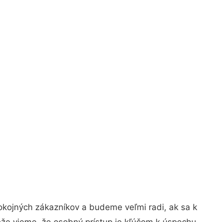
okojných zákazníkov a budeme veľmi radi, ak sa k
ože vieme, že osobný prístup je kľúčom k úspechu.