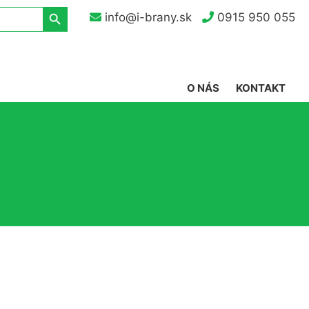
Search Button
info@i-brany.sk
0915 950 055
O NÁS
KONTAKT