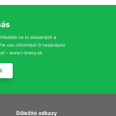
nás
?
Hľadáte na to skúsených a
e viac informácií či nezáväznú
ať – www.i-brany.sk.
S
Dôležité odkazy