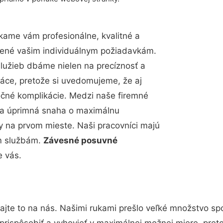
kame vám profesionálne, kvalitné a
bené vašim individuálnym požiadavkám.
 služieb dbáme nielen na precíznosť a
ráce, pretože si uvedomujeme, že aj
čné komplikácie. Medzi naše firemné
up a úprimná snaha o maximálnu
y na prvom mieste. Naši pracovníci majú
im službám.
Závesné posuvné
e vás.
ajte to na nás. Našimi rukami prešlo veľké množstvo sp
prispôsobiť a vyhovieť v maximálnej možnej miere, pret