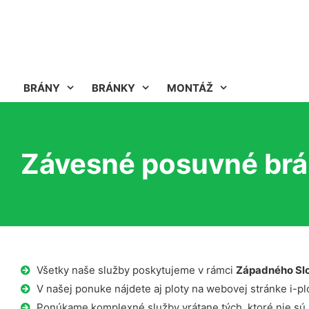
BRÁNY
BRÁNKY
MONTÁŽ
Závesné posuvné brán
Všetky naše služby poskytujeme v rámci
Západného Sl
V našej ponuke nájdete aj ploty na webovej stránke i-plo
Ponúkame komplexné služby vrátane tých, ktoré nie sú