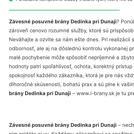
Závesné posuvné brány Dedinka pri Dunaji
? Ponú
zároveň cenovo rozumné služby, ktoré sú prispôso
Neváhajte a ozvite sa nám ešte dnes. Pri realizácií
odbornosť, ale aj na dôslednú kontrolu vykonanej p
malé pochybenie môže spôsobiť nepríjemné a zbyto
hodnoty patrí spoľahlivosť, ochota, korektný príst
spokojnosť každého zákazníka, ktorá je pre nás vžd
dlhoročné skúsenosti, bohatú prax a sú plne k vaš
brány Dedinka pri Dunaji
– www.i-brany.sk je tu pr
Závesné posuvné brány Dedinka pri Dunaji
– nech
nim pridáte aj vy. Každému zákazníkovi sa snažíme 