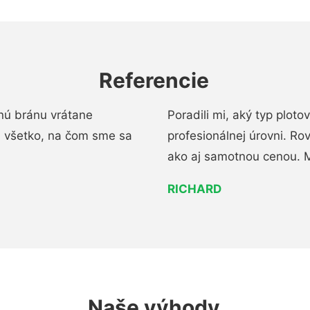
Referencie
nú bránu vrátane
Poradili mi, aký typ ploto
i všetko, na čom sme sa
profesionálnej úrovni. R
ako aj samotnou cenou. 
RICHARD
Naše výhody