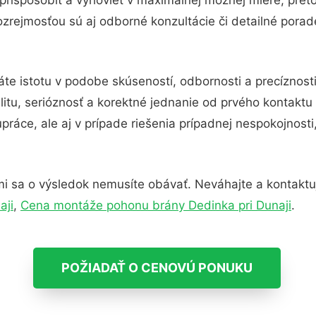
zrejmosťou sú aj odborné konzultácie či detailné porade
áte istotu v podobe skúseností, odbornosti a precíznost
itu, serióznosť a korektné jednanie od prvého kontakt
práce, ale aj v prípade riešenia prípadnej nespokojnosti
i sa o výsledok nemusíte obávať. Neváhajte a kontaktujte
aji
,
Cena montáže pohonu brány Dedinka pri Dunaji
.
POŽIADAŤ O CENOVÚ PONUKU