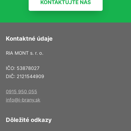
KONTAKTUJTE NÁS
Kontaktné údaje
RIA MONT s. r. o.
IČO: 53878027
DIČ: 2121544909
0915 950 055
info@i-brany.sk
Dôležité odkazy