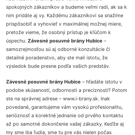
spokojných zákazníkov a budeme veľmi radi, ak sa k
nim pridáte aj vy. Každému zákazníkovi sa snažíme
prispôsobiť a vyhovieť v maximálnej možnej miere,
pretože vieme, že osobný prístup je kľúčom k
úspechu.
Závesné posuvné brány Hubice
–
samozrejmosťou sú aj odborné konzultácie či
detailné poradenstvo, aby ste mali istotu, že
výsledok bude presne podľa vašich predstáv.
Závesné posuvné brány Hubice
– hľadáte istotu v
podobe skúseností, odbornosti a precíznosti? Potom
ste na správnej adrese – www.i-brany.sk. Inak
povedané, garantujeme vám vysokú profesionalitu,
serióznosť a korektné jednanie od prvého kontaktu
až po samotné dokončenie vašej zákazky. Keďže aj
my sme iba ľudia, sme tu pre vás nielen počas