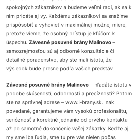
spokojných zákazníkov a budeme veľmi radi, ak sa k
nim pridáte aj vy. Každému zákazníkovi sa snažíme
prispôsobiť a vyhovieť v maximálnej možnej miere,
pretože vieme, že osobný prístup je kľúčom k
úspechu.
Závesné posuvné brány Malinovo
–
samozrejmosťou sú aj odborné konzultácie či
detailné poradenstvo, aby ste mali istotu, že
výsledok bude presne podľa vašich predstáv.
Závesné posuvné brány Malinovo
– hľadáte istotu v
podobe skúseností, odbornosti a precíznosti? Potom
ste na správnej adrese – www.i-brany.sk. Inak
povedané, garantujeme vám vysokú profesionalitu,
serióznosť a korektné jednanie od prvého kontaktu
až po samotné dokončenie vašej zákazky. Keďže aj
my sme iba ľudia, sme tu pre vás nielen počas