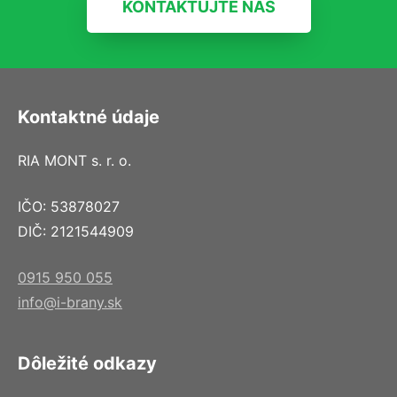
KONTAKTUJTE NÁS
Kontaktné údaje
RIA MONT s. r. o.
IČO: 53878027
DIČ: 2121544909
0915 950 055
info@i-brany.sk
Dôležité odkazy