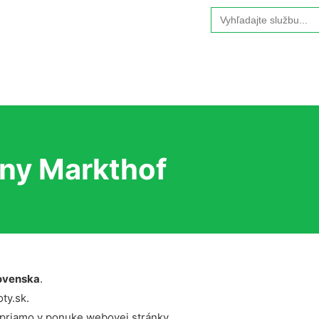
Search
for:
ny Markthof
ovenska
.
ty.sk.
 priamo v ponuke webovej stránky.