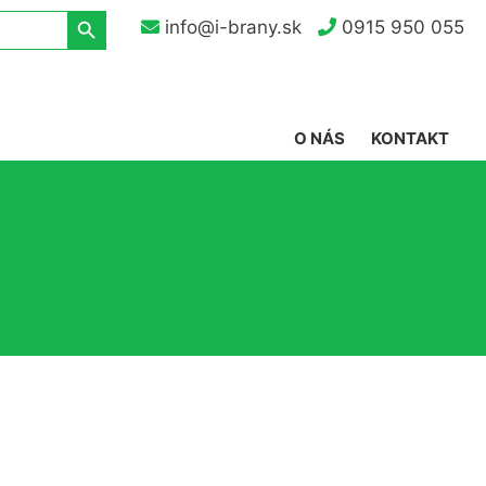
Search Button
info@i-brany.sk
0915 950 055
O NÁS
KONTAKT