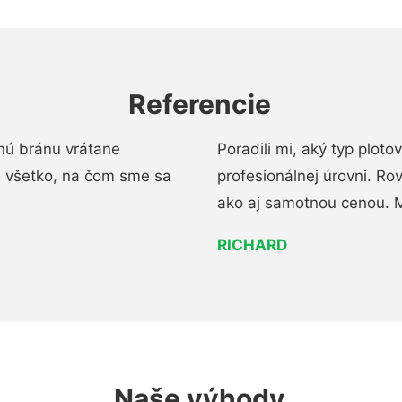
Referencie
nú bránu vrátane
Poradili mi, aký typ ploto
i všetko, na čom sme sa
profesionálnej úrovni. R
ako aj samotnou cenou. 
RICHARD
Naše výhody