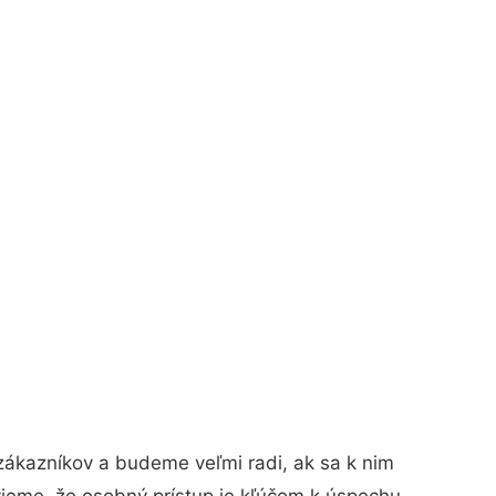
zákazníkov a budeme veľmi radi, ak sa k nim
vieme, že osobný prístup je kľúčom k úspechu.