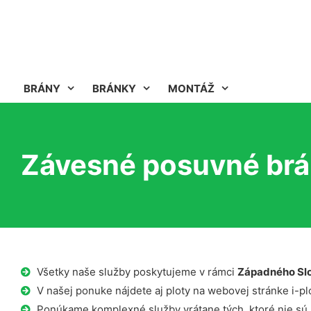
BRÁNY
BRÁNKY
MONTÁŽ
Závesné posuvné brá
Všetky naše služby poskytujeme v rámci
Západného Sl
V našej ponuke nájdete aj ploty na webovej stránke i-plo
Ponúkame komplexné služby vrátane tých, ktoré nie sú