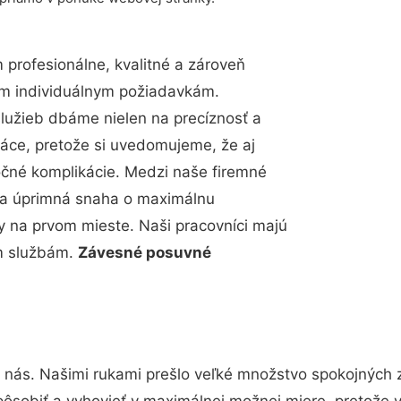
profesionálne, kvalitné a zároveň
im individuálnym požiadavkám.
 služieb dbáme nielen na precíznosť a
ráce, pretože si uvedomujeme, že aj
čné komplikácie. Medzi naše firemné
up a úprimná snaha o maximálnu
y na prvom mieste. Naši pracovníci majú
im službám.
Závesné posuvné
 nás. Našimi rukami prešlo veľké množstvo spokojných 
pôsobiť a vyhovieť v maximálnej možnej miere, pretože 