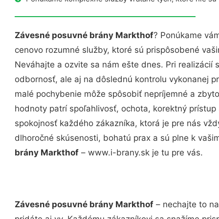
Závesné posuvné brány Markthof
? Ponúkame vám 
cenovo rozumné služby, ktoré sú prispôsobené vaš
Neváhajte a ozvite sa nám ešte dnes. Pri realizácií
odbornosť, ale aj na dôslednú kontrolu vykonanej p
malé pochybenie môže spôsobiť nepríjemné a zbyto
hodnoty patrí spoľahlivosť, ochota, korektný príst
spokojnosť každého zákazníka, ktorá je pre nás vžd
dlhoročné skúsenosti, bohatú prax a sú plne k vaš
brány Markthof
– www.i-brany.sk je tu pre vás.
Závesné posuvné brány Markthof
– nechajte to na
pridáte aj vy. Každému zákazníkovi sa snažíme pris