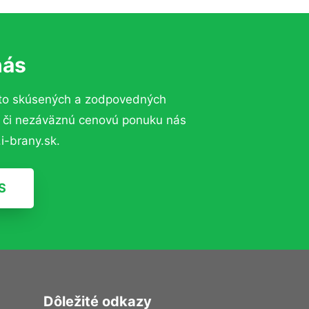
nás
to skúsených a zodpovedných
ií či nezáväznú cenovú ponuku nás
i-brany.sk.
S
Dôležité odkazy