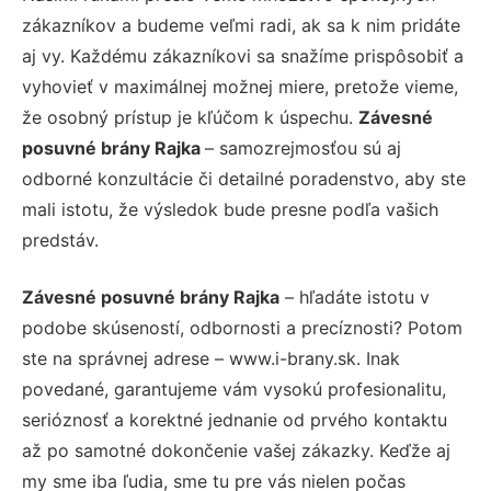
zákazníkov a budeme veľmi radi, ak sa k nim pridáte
aj vy. Každému zákazníkovi sa snažíme prispôsobiť a
vyhovieť v maximálnej možnej miere, pretože vieme,
že osobný prístup je kľúčom k úspechu.
Závesné
posuvné brány Rajka
– samozrejmosťou sú aj
odborné konzultácie či detailné poradenstvo, aby ste
mali istotu, že výsledok bude presne podľa vašich
predstáv.
Závesné posuvné brány Rajka
– hľadáte istotu v
podobe skúseností, odbornosti a precíznosti? Potom
ste na správnej adrese – www.i-brany.sk. Inak
povedané, garantujeme vám vysokú profesionalitu,
serióznosť a korektné jednanie od prvého kontaktu
až po samotné dokončenie vašej zákazky. Keďže aj
my sme iba ľudia, sme tu pre vás nielen počas