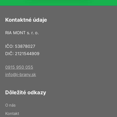
Kontaktné údaje
RIA MONT s. r. o.
IČO: 53878027
DIČ: 2121544909
0915 950 055
info@i-brany.sk
Dôležité odkazy
O nás
Kontakt