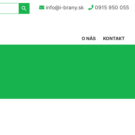
Search Button
info@i-brany.sk
0915 950 055
O NÁS
KONTAKT