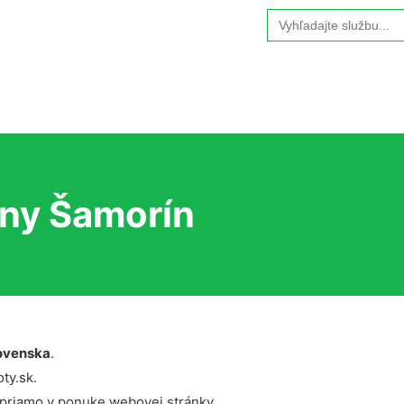
Search
for:
ny Šamorín
ovenska
.
ty.sk.
 priamo v ponuke webovej stránky.