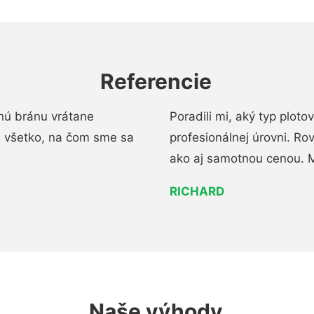
Referencie
nú bránu vrátane
Poradili mi, aký typ ploto
i všetko, na čom sme sa
profesionálnej úrovni. R
ako aj samotnou cenou. 
RICHARD
Naše výhody