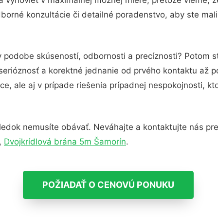
borné konzultácie či detailné poradenstvo, aby ste mali
v podobe skúseností, odbornosti a precíznosti? Potom s
serióznosť a korektné jednanie od prvého kontaktu až 
e, ale aj v prípade riešenia prípadnej nespokojnosti, kt
ledok nemusíte obávať. Neváhajte a kontaktujte nás pre vi
,
Dvojkrídlová brána 5m Šamorín
.
POŽIADAŤ O CENOVÚ PONUKU