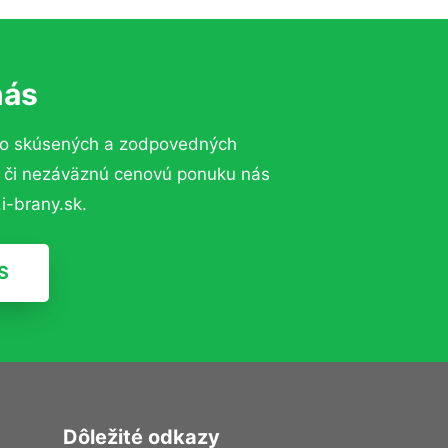
nás
to skúsených a zodpovedných
ií či nezáväznú cenovú ponuku nás
i-brany.sk.
S
Dôležité odkazy