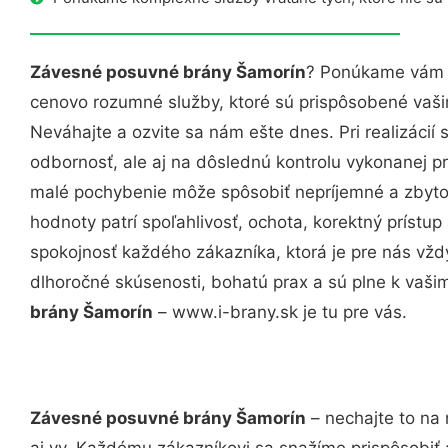
Závesné posuvné brány Šamorín
? Ponúkame vám p
cenovo rozumné služby, ktoré sú prispôsobené vaš
Neváhajte a ozvite sa nám ešte dnes. Pri realizácií
odbornosť, ale aj na dôslednú kontrolu vykonanej p
malé pochybenie môže spôsobiť nepríjemné a zbyto
hodnoty patrí spoľahlivosť, ochota, korektný príst
spokojnosť každého zákazníka, ktorá je pre nás vžd
dlhoročné skúsenosti, bohatú prax a sú plne k vaš
brány Šamorín
– www.i-brany.sk je tu pre vás.
Závesné posuvné brány Šamorín
– nechajte to na 
aj vy. Každému zákazníkovi sa snažíme prispôsobiť 