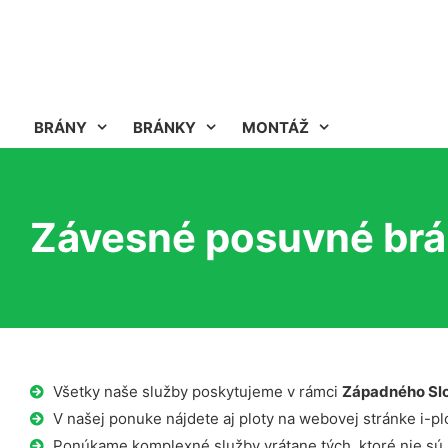
BRÁNY
BRÁNKY
MONTÁŽ
Závesné posuvné brá
Všetky naše služby poskytujeme v rámci
Západného Sl
V našej ponuke nájdete aj ploty na webovej stránke i-plo
Ponúkame komplexné služby vrátane tých, ktoré nie sú