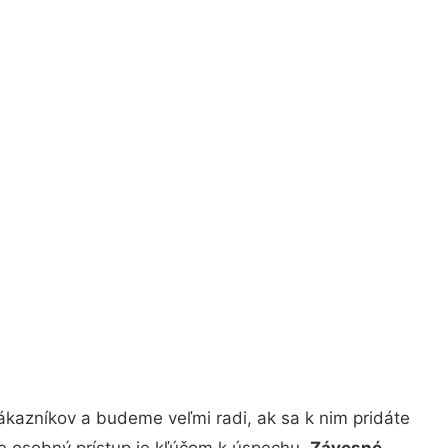
ákazníkov a budeme veľmi radi, ak sa k nim pridáte
že osobný prístup je kľúčom k úspechu.
Závesné