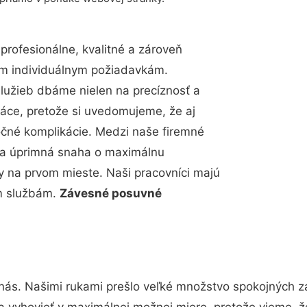
rofesionálne, kvalitné a zároveň
im individuálnym požiadavkám.
 služieb dbáme nielen na precíznosť a
ráce, pretože si uvedomujeme, že aj
čné komplikácie. Medzi naše firemné
up a úprimná snaha o maximálnu
y na prvom mieste. Naši pracovníci majú
im službám.
Závesné posuvné
nás. Našimi rukami prešlo veľké množstvo spokojných z
a vyhovieť v maximálnej možnej miere, pretože vieme, 