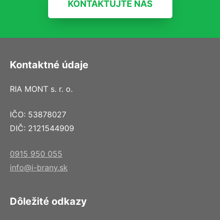
KONTAKTUJTE NÁS
Kontaktné údaje
RIA MONT s. r. o.
IČO: 53878027
DIČ: 2121544909
0915 950 055
info@i-brany.sk
Dôležité odkazy