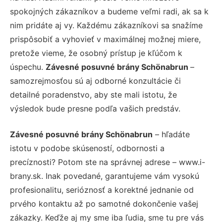
spokojných zákazníkov a budeme veľmi radi, ak sa k
nim pridáte aj vy. Každému zákazníkovi sa snažíme
prispôsobiť a vyhovieť v maximálnej možnej miere,
pretože vieme, že osobný prístup je kľúčom k
úspechu.
Závesné posuvné brány Schönabrun
–
samozrejmosťou sú aj odborné konzultácie či
detailné poradenstvo, aby ste mali istotu, že
výsledok bude presne podľa vašich predstáv.
Závesné posuvné brány Schönabrun
– hľadáte
istotu v podobe skúseností, odbornosti a
precíznosti? Potom ste na správnej adrese – www.i-
brany.sk. Inak povedané, garantujeme vám vysokú
profesionalitu, serióznosť a korektné jednanie od
prvého kontaktu až po samotné dokončenie vašej
zákazky. Keďže aj my sme iba ľudia, sme tu pre vás