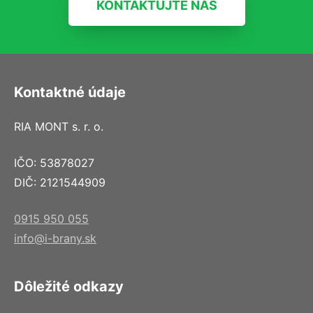
KONTAKTUJTE NÁS
Kontaktné údaje
RIA MONT s. r. o.
IČO: 53878027
DIČ: 2121544909
0915 950 055
info@i-brany.sk
Dôležité odkazy