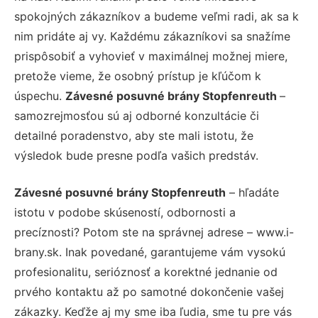
spokojných zákazníkov a budeme veľmi radi, ak sa k
nim pridáte aj vy. Každému zákazníkovi sa snažíme
prispôsobiť a vyhovieť v maximálnej možnej miere,
pretože vieme, že osobný prístup je kľúčom k
úspechu.
Závesné posuvné brány Stopfenreuth
–
samozrejmosťou sú aj odborné konzultácie či
detailné poradenstvo, aby ste mali istotu, že
výsledok bude presne podľa vašich predstáv.
Závesné posuvné brány Stopfenreuth
– hľadáte
istotu v podobe skúseností, odbornosti a
precíznosti? Potom ste na správnej adrese – www.i-
brany.sk. Inak povedané, garantujeme vám vysokú
profesionalitu, serióznosť a korektné jednanie od
prvého kontaktu až po samotné dokončenie vašej
zákazky. Keďže aj my sme iba ľudia, sme tu pre vás