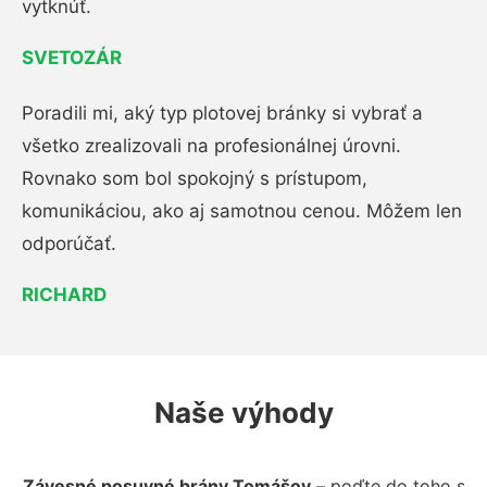
vytknúť.
SVETOZÁR
Poradili mi, aký typ plotovej bránky si vybrať a
všetko zrealizovali na profesionálnej úrovni.
Rovnako som bol spokojný s prístupom,
komunikáciou, ako aj samotnou cenou. Môžem len
odporúčať.
RICHARD
Naše výhody
Závesné posuvné brány Tomášov
– poďte do toho s