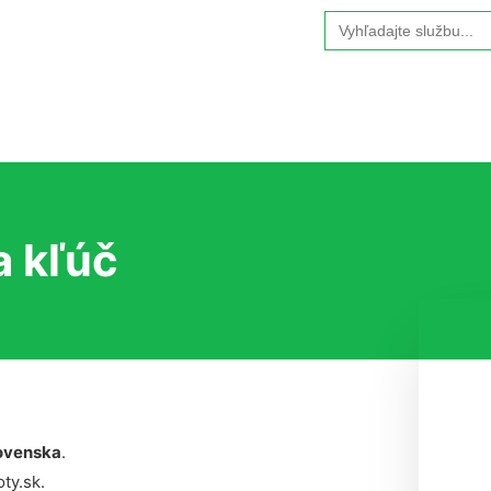
Search
for:
a kľúč
ovenska
.
ty.sk.