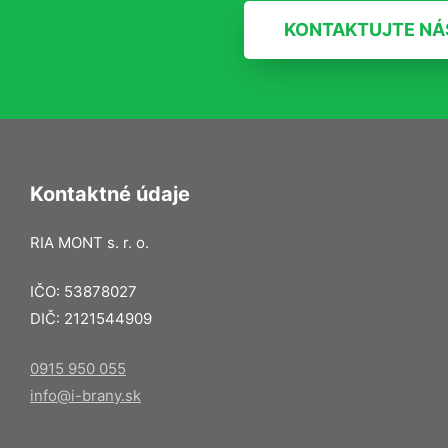
KONTAKTUJTE NÁ
Kontaktné údaje
RIA MONT s. r. o.
IČO: 53878027
DIČ: 2121544909
0915 950 055
info@i-brany.sk