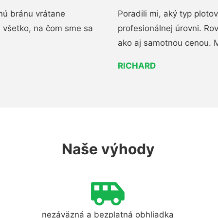
nú bránu vrátane
Poradili mi, aký typ ploto
i všetko, na čom sme sa
profesionálnej úrovni. R
ako aj samotnou cenou. 
RICHARD
Naše výhody
nezáväzná a bezplatná obhliadka