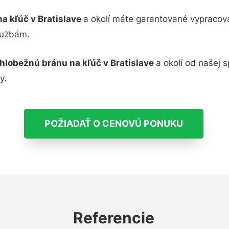
a kľúč v Bratislave
a okolí máte garantované vypracov
lužbám.
hlobežnú bránu na kľúč v Bratislave
a okolí od našej 
y.
POŽIADAŤ O CENOVÚ PONUKU
Referencie