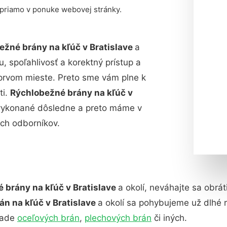
 priamo v ponuke webovej stránky.
ežné brány na kľúč v Bratislave
a
, spoľahlivosť a korektný prístup a
prvom mieste. Preto sme vám plne k
ti.
Rýchlobežné brány na kľúč v
ť vykonané dôsledne a preto máme v
ch odborníkov.
 brány na kľúč v Bratislave
a okolí, neváhajte sa obrá
án na kľúč v Bratislave
a okolí sa pohybujeme už dlhé 
pade
oceľových brán
,
plechových brán
či iných.