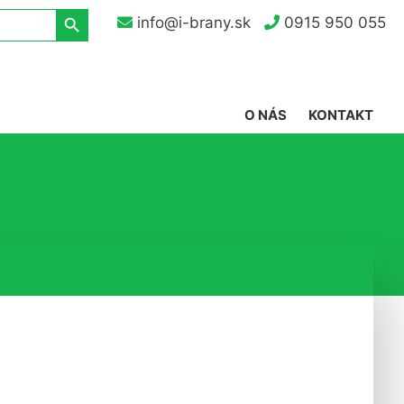
Search Button
info@i-brany.sk
0915 950 055
O NÁS
KONTAKT