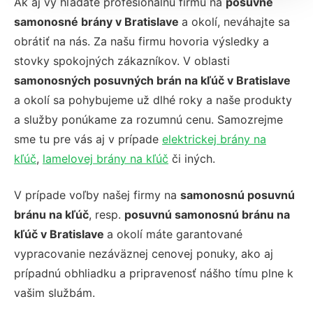
Ak aj vy hľadáte profesionálnu firmu na
posuvné
samonosné brány v Bratislave
a okolí, neváhajte sa
obrátiť na nás. Za našu firmu hovoria výsledky a
stovky spokojných zákazníkov. V oblasti
samonosných posuvných brán na kľúč v Bratislave
a okolí sa pohybujeme už dlhé roky a naše produkty
a služby ponúkame za rozumnú cenu. Samozrejme
sme tu pre vás aj v prípade
elektrickej brány na
kľúč
,
lamelovej brány na kľúč
či iných.
V prípade voľby našej firmy na
samonosnú posuvnú
bránu na kľúč
, resp.
posuvnú samonosnú bránu na
kľúč v Bratislave
a okolí máte garantované
vypracovanie nezáväznej cenovej ponuky, ako aj
prípadnú obhliadku a pripravenosť nášho tímu plne k
vašim službám.