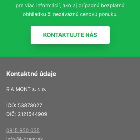
pre viac informácií, ako aj prípadnú bezplatnú
obhliadku či nezáväznú cenovú ponuku.
KONTAKTUJTE NÁS
Kontaktné údaje
RIA MONT s. r. o.
IČO: 53878027
DIČ: 2121544909
0915 950 055
info@i-brany.sk