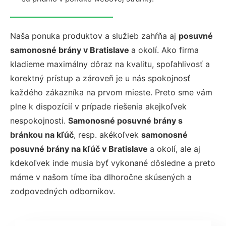
Naša ponuka produktov a služieb zahŕňa aj
posuvné
samonosné brány v Bratislave
a okolí. Ako firma
kladieme maximálny dôraz na kvalitu, spoľahlivosť a
korektný prístup a zároveň je u nás spokojnosť
každého zákazníka na prvom mieste. Preto sme vám
plne k dispozícií v prípade riešenia akejkoľvek
nespokojnosti.
Samonosné posuvné brány s
bránkou na kľúč
, resp. akékoľvek
samonosné
posuvné brány na kľúč v Bratislave
a okolí, ale aj
kdekoľvek inde musia byť vykonané dôsledne a preto
máme v našom tíme iba dlhoročne skúsených a
zodpovedných odborníkov.