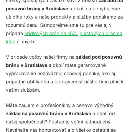
stovky spokojných zákazníkov. V oblasti
základu na
posuvné brány v Bratislave
a okolí sa pohybujeme
už dlhé roky a naše produkty a služby ponúkame za
rozumnú cenu. Samozrejme sme tu pre vás aj v
prípade
krídlových brán na kľúč
,
plastových brán na
kľúč
či iných.
V prípade voľby našej firmy na
základ pod posuvnú
bránu v Bratislave
a okolí máte garantované
vypracovanie nezáväznej cenovej ponuky, ako aj
prípadnú obhliadku a pripravenosť nášho tímu plne k
vašim službám.
Máte záujem o profesionálny a cenovo výhodný
základ na posuvnú bránu v Bratislave
a okolí od
našej spoločnosti? Postup je veľmi jednoduchý.
Neváhajte nás kontaktovať a o všetko ostatné sa