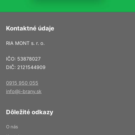
Kontaktné údaje
RIA MONT s. r. o.
IČO: 53878027
DIČ: 2121544909
0915 950 055
info@i-brany.sk
Dôležité odkazy
O nás