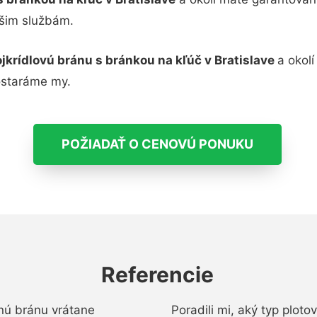
ašim službám.
jkrídlovú bránu s bránkou na kľúč v Bratislave
a okol
ostaráme my.
POŽIADAŤ O CENOVÚ PONUKU
Referencie
nú bránu vrátane
Poradili mi, aký typ ploto