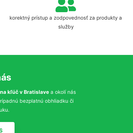
korektný prístup a zodpovednosť za produkty a
služby
nás
na kľúč v Bratislave
a okolí nás
prípadnú bezplatnú obhliadku či
uku.
S