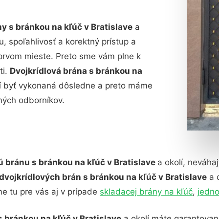
y s bránkou na kľúč v Bratislave
a
, spoľahlivosť a korektný prístup a
prvom mieste. Preto sme vám plne k
ti.
Dvojkrídlová brána s bránkou na
usí byť vykonaná dôsledne a preto máme
ných odborníkov.
ú bránu s bránkou na kľúč v Bratislave
a okolí, neváha
dvojkrídlových brán s bránkou na kľúč v Bratislave
a 
 tu pre vás aj v prípade
skladacej brány na kľúč
,
jedno
s bránkou na kľúč v Bratislave
a okolí máte garantovan