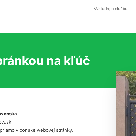
Search
for:
bránkou na kľúč
ovenska
.
ty.sk.
 priamo v ponuke webovej stránky.