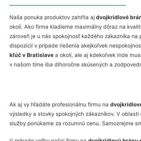
Naša ponuka produktov zahŕňa aj
dvojkrídlové brán
okolí. Ako firma kladieme maximálny dôraz na kvalitu
zároveň je u nás spokojnosť každého zákazníka na 
dispozícií v prípade riešenia akejkoľvek nespokojnos
kľúč v Bratislave
a okolí, ale aj kdekoľvek inde m
v našom tíme iba dlhoročne skúsených a zodpoved
Ak aj vy hľadáte profesionálnu firmu na
dvojkrídlov
výsledky a stovky spokojných zákazníkov. V oblasti
služby ponúkame za rozumnú cenu. Samozrejme sme
V prípade voľby našej firmy na
dvojkrídlovú bránu 