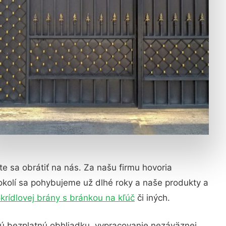
jte sa obrátiť na nás. Za našu firmu hovoria
okolí sa pohybujeme už dlhé roky a naše produkty a
krídlovej brány s bránkou na kľúč
či iných.
ú bezplatnú obhliadku, vypracovanie nezáväznej