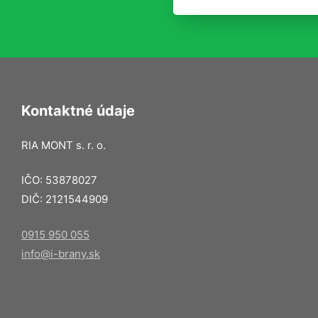
Kontaktné údaje
RIA MONT s. r. o.
IČO: 53878027
DIČ: 2121544909
0915 950 055
info@i-brany.sk