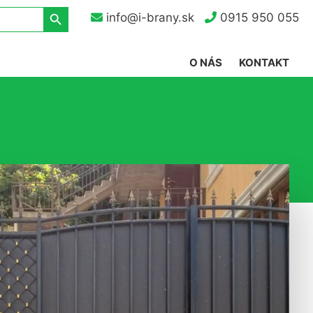
Search Button
info@i-brany.sk
0915 950 055
O NÁS
KONTAKT