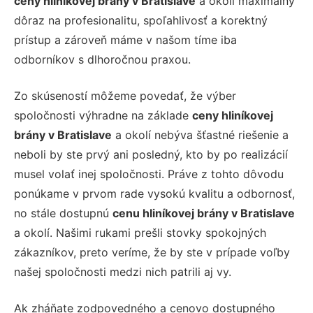
ceny hliníkovej brány v Bratislave
a okolí maximálny
dôraz na profesionalitu, spoľahlivosť a korektný
prístup a zároveň máme v našom tíme iba
odborníkov s dlhoročnou praxou.
Zo skúseností môžeme povedať, že výber
spoločnosti výhradne na základe
ceny hliníkovej
brány v Bratislave
a okolí nebýva šťastné riešenie a
neboli by ste prvý ani posledný, kto by po realizácií
musel volať inej spoločnosti. Práve z tohto dôvodu
ponúkame v prvom rade vysokú kvalitu a odbornosť,
no stále dostupnú
cenu hliníkovej brány v Bratislave
a okolí. Našimi rukami prešli stovky spokojných
zákazníkov, preto veríme, že by ste v prípade voľby
našej spoločnosti medzi nich patrili aj vy.
Ak zháňate zodpovedného a cenovo dostupného