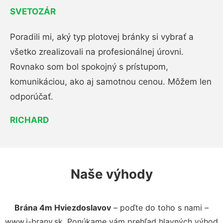
SVETOZÁR
Poradili mi, aký typ plotovej bránky si vybrať a
všetko zrealizovali na profesionálnej úrovni.
Rovnako som bol spokojný s prístupom,
komunikáciou, ako aj samotnou cenou. Môžem len
odporúčať.
RICHARD
Naše výhody
Brána 4m Hviezdoslavov
– poďte do toho s nami –
www.i-brany.sk. Ponúkame vám prehľad hlavných výhod