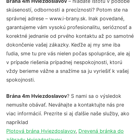
Brána 4m Hviezdoslavov
– hľadáte istotu v podobe
skúseností, odbornosti a precíznosti? Potom ste na
správnej adrese – www.i-brany.sk. Inak povedané,
garantujeme vám vysokú profesionalitu, serióznosť a
korektné jednanie od prvého kontaktu až po samotné
dokončenie vašej zákazky. Keďže aj my sme iba
ľudia, sme tu pre vás nielen počas spolupráce, ale aj
v prípade riešenia prípadnej nespokojnosti, ktorú
vždy berieme vážne a snažíme sa ju vyriešiť k vašej
spokojnosti.
Brána 4m Hviezdoslavov
? S nami sa o výsledok
nemusíte obávať. Neváhajte a kontaktujte nás pre
viac informácií. Prezrite si aj ďalšie naše služby, ako
napríklad
Plotová brána Hviezdoslavov
,
Drevená bránka do
záhrady Hviezdoslavov