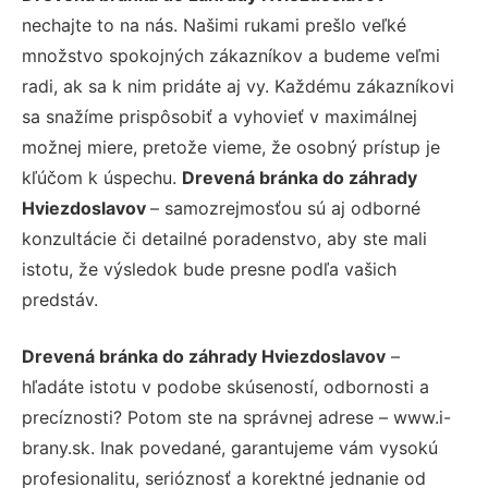
nechajte to na nás. Našimi rukami prešlo veľké
množstvo spokojných zákazníkov a budeme veľmi
radi, ak sa k nim pridáte aj vy. Každému zákazníkovi
sa snažíme prispôsobiť a vyhovieť v maximálnej
možnej miere, pretože vieme, že osobný prístup je
kľúčom k úspechu.
Drevená bránka do záhrady
Hviezdoslavov
– samozrejmosťou sú aj odborné
konzultácie či detailné poradenstvo, aby ste mali
istotu, že výsledok bude presne podľa vašich
predstáv.
Drevená bránka do záhrady Hviezdoslavov
–
hľadáte istotu v podobe skúseností, odbornosti a
precíznosti? Potom ste na správnej adrese – www.i-
brany.sk. Inak povedané, garantujeme vám vysokú
profesionalitu, serióznosť a korektné jednanie od