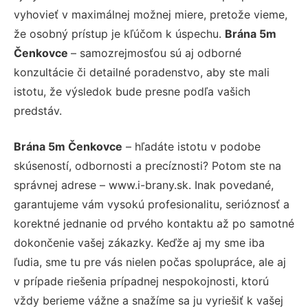
vyhovieť v maximálnej možnej miere, pretože vieme,
že osobný prístup je kľúčom k úspechu.
Brána 5m
Čenkovce
– samozrejmosťou sú aj odborné
konzultácie či detailné poradenstvo, aby ste mali
istotu, že výsledok bude presne podľa vašich
predstáv.
Brána 5m Čenkovce
– hľadáte istotu v podobe
skúseností, odbornosti a precíznosti? Potom ste na
správnej adrese – www.i-brany.sk. Inak povedané,
garantujeme vám vysokú profesionalitu, serióznosť a
korektné jednanie od prvého kontaktu až po samotné
dokončenie vašej zákazky. Keďže aj my sme iba
ľudia, sme tu pre vás nielen počas spolupráce, ale aj
v prípade riešenia prípadnej nespokojnosti, ktorú
vždy berieme vážne a snažíme sa ju vyriešiť k vašej