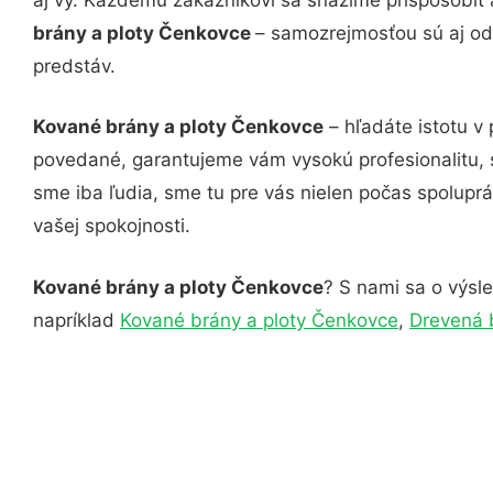
brány a ploty Čenkovce
– samozrejmosťou sú aj odb
predstáv.
Kované brány a ploty Čenkovce
– hľadáte istotu v
povedané, garantujeme vám vysokú profesionalitu, 
sme iba ľudia, sme tu pre vás nielen počas spoluprác
vašej spokojnosti.
Kované brány a ploty Čenkovce
? S nami sa o výsle
napríklad
Kované brány a ploty Čenkovce
,
Drevená 