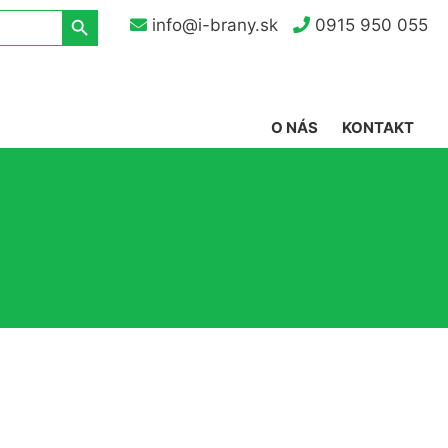
Search Button
info@i-brany.sk
0915 950 055
O NÁS
KONTAKT