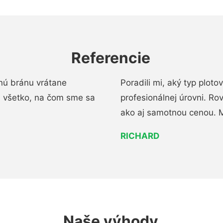
Referencie
nú bránu vrátane
Poradili mi, aký typ ploto
i všetko, na čom sme sa
profesionálnej úrovni. R
ako aj samotnou cenou. 
RICHARD
Naše výhody