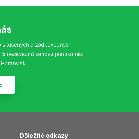
nás
o skúsených a zodpovedných
ií či nezáväznú cenovú ponuku nás
i-brany.sk.
S
Dôležité odkazy