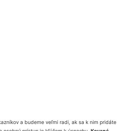
azníkov a budeme veľmi radi, ak sa k nim pridáte
že osobný prístup je kľúčom k úspechu.
Kované