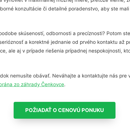
orné konzultácie či detailné poradenstvo, aby ste mali
 podobe skúseností, odbornosti a precíznosti? Potom st
serióznosť a korektné jednanie od prvého kontaktu až 
e, ale aj v prípade riešenia prípadnej nespokojnosti, kt
dok nemusíte obávať. Neváhajte a kontaktujte nás pre via
brána zo záhrady Čenkovce
.
POŽIADAŤ O CENOVÚ PONUKU