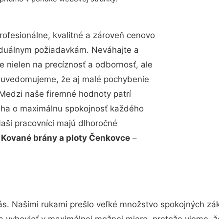
ofesionálne, kvalitné a zároveň cenovo
viduálnym požiadavkám. Neváhajte a
e nielen na precíznosť a odbornosť, ale
si uvedomujeme, že aj malé pochybenie
Medzi naše firemné hodnoty patrí
snaha o maximálnu spokojnosť každého
Naši pracovníci majú dlhoročné
.
Kované brány a ploty Čenkovce
–
ás. Našimi rukami prešlo veľké množstvo spokojných zák
a vyhovieť v maximálnej možnej miere, pretože vieme, 