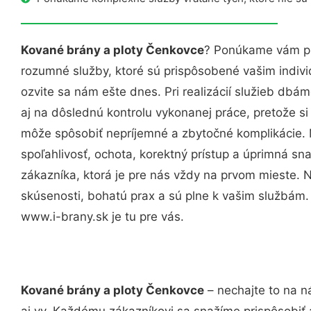
Kované brány a ploty Čenkovce
? Ponúkame vám pr
rozumné služby, ktoré sú prispôsobené vašim indi
ozvite sa nám ešte dnes. Pri realizácií služieb dbám
aj na dôslednú kontrolu vykonanej práce, pretože 
môže spôsobiť nepríjemné a zbytočné komplikácie. 
spoľahlivosť, ochota, korektný prístup a úprimná 
zákazníka, ktorá je pre nás vždy na prvom mieste. 
skúsenosti, bohatú prax a sú plne k vašim službám
www.i-brany.sk je tu pre vás.
Kované brány a ploty Čenkovce
– nechajte to na n
aj vy. Každému zákazníkovi sa snažíme prispôsobiť 