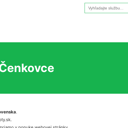
Search
for:
y Čenkovce
ovenska
.
ty.sk.
 priamo v ponuke webovej stránky.