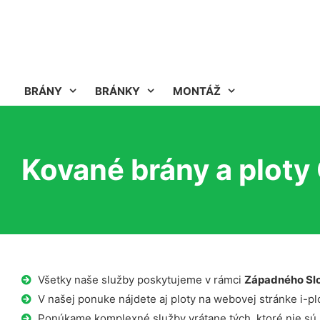
BRÁNY
BRÁNKY
MONTÁŽ
Kované brány a plot
Všetky naše služby poskytujeme v rámci
Západného Sl
V našej ponuke nájdete aj ploty na webovej stránke i-plo
Ponúkame komplexné služby vrátane tých, ktoré nie sú