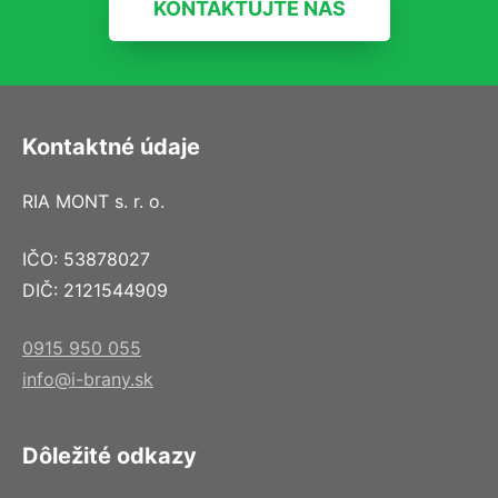
KONTAKTUJTE NÁS
Kontaktné údaje
RIA MONT s. r. o.
IČO: 53878027
DIČ: 2121544909
0915 950 055
info@i-brany.sk
Dôležité odkazy