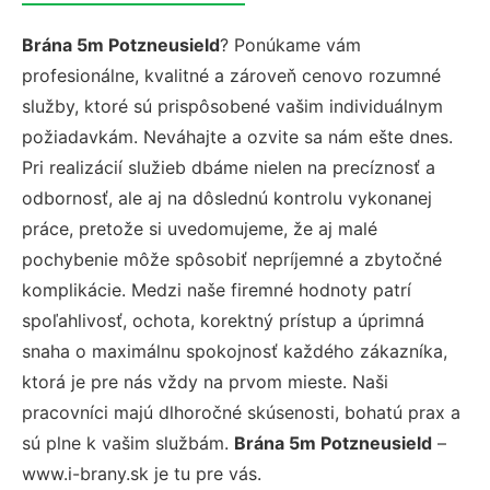
Brána 5m Potzneusield
? Ponúkame vám
profesionálne, kvalitné a zároveň cenovo rozumné
služby, ktoré sú prispôsobené vašim individuálnym
požiadavkám. Neváhajte a ozvite sa nám ešte dnes.
Pri realizácií služieb dbáme nielen na precíznosť a
odbornosť, ale aj na dôslednú kontrolu vykonanej
práce, pretože si uvedomujeme, že aj malé
pochybenie môže spôsobiť nepríjemné a zbytočné
komplikácie. Medzi naše firemné hodnoty patrí
spoľahlivosť, ochota, korektný prístup a úprimná
snaha o maximálnu spokojnosť každého zákazníka,
ktorá je pre nás vždy na prvom mieste. Naši
pracovníci majú dlhoročné skúsenosti, bohatú prax a
sú plne k vašim službám.
Brána 5m Potzneusield
–
www.i-brany.sk je tu pre vás.