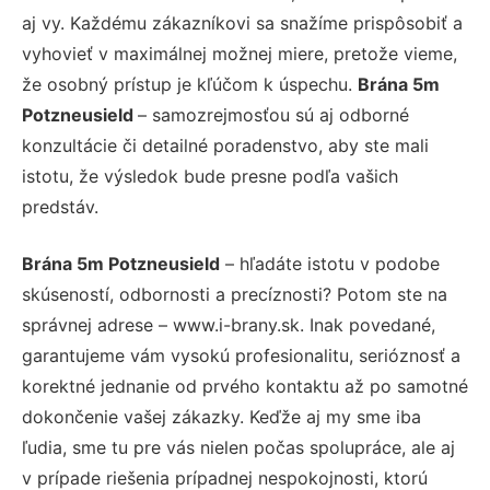
aj vy. Každému zákazníkovi sa snažíme prispôsobiť a
vyhovieť v maximálnej možnej miere, pretože vieme,
že osobný prístup je kľúčom k úspechu.
Brána 5m
Potzneusield
– samozrejmosťou sú aj odborné
konzultácie či detailné poradenstvo, aby ste mali
istotu, že výsledok bude presne podľa vašich
predstáv.
Brána 5m Potzneusield
– hľadáte istotu v podobe
skúseností, odbornosti a precíznosti? Potom ste na
správnej adrese – www.i-brany.sk. Inak povedané,
garantujeme vám vysokú profesionalitu, serióznosť a
korektné jednanie od prvého kontaktu až po samotné
dokončenie vašej zákazky. Keďže aj my sme iba
ľudia, sme tu pre vás nielen počas spolupráce, ale aj
v prípade riešenia prípadnej nespokojnosti, ktorú