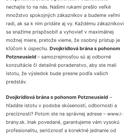
nechajte to na nás. Našimi rukami prešlo veľké
množstvo spokojných zákazníkov a budeme veľmi
radi, ak sa k nim pridáte aj vy. Každému zákazníkovi
sa snažíme prispôsobiť a vyhovieť v maximálnej
možnej miere, pretože vieme, že osobný prístup je
kľúčom k úspechu.
Dvojkrídlová brána s pohonom
Potzneusield
– samozrejmosťou sú aj odborné
konzultácie či detailné poradenstvo, aby ste mali
istotu, že výsledok bude presne podľa vašich
predstáv.
Dvojkrídlová brána s pohonom Potzneusield
–
hľadáte istotu v podobe skúseností, odbornosti a
precíznosti? Potom ste na správnej adrese – www.i-
brany.sk. Inak povedané, garantujeme vám vysokú
profesionalitu, serióznosť a korektné jednanie od