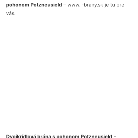
pohonom Potzneusield
– www.i-brany.sk je tu pre
vás.
Dvojkrídlová brána s pohonom Potzneusield
–