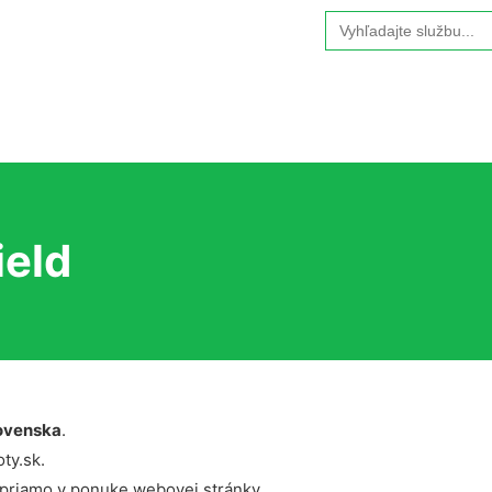
Search
for:
ield
ovenska
.
ty.sk.
 priamo v ponuke webovej stránky.