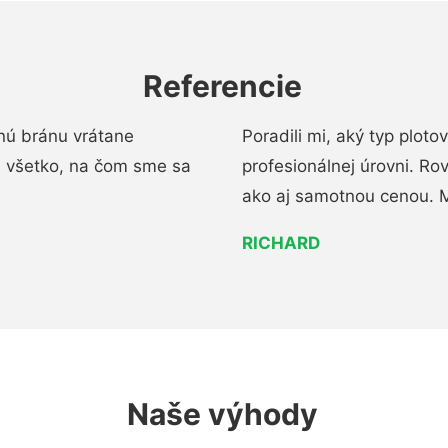
Referencie
nú bránu vrátane
Poradili mi, aký typ ploto
i všetko, na čom sme sa
profesionálnej úrovni. R
ako aj samotnou cenou. 
RICHARD
Naše výhody