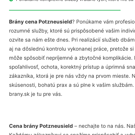
Brány cena Potzneusield
? Ponúkame vám profesion
rozumné služby, ktoré sú prispôsobené vašim indi
ozvite sa nám ešte dnes. Pri realizácií služieb dbám
aj na dôslednú kontrolu vykonanej práce, pretože 
môže spôsobiť nepríjemné a zbytočné komplikácie. 
spoľahlivosť, ochota, korektný prístup a úprimná 
zákazníka, ktorá je pre nás vždy na prvom mieste. 
skúsenosti, bohatú prax a sú plne k vašim službám
brany.sk je tu pre vás.
Cena brány Potzneusield
– nechajte to na nás. Naš
Každému zákazníkovi sa snažíme prispôsobiť a vyho