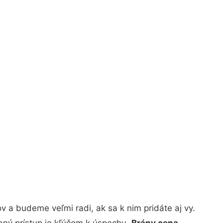
 a budeme veľmi radi, ak sa k nim pridáte aj vy.
bný prístup je kľúčom k úspechu.
Brány cena