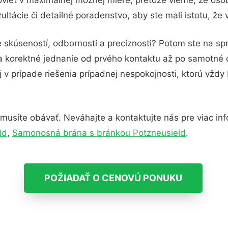
ltácie či detailné poradenstvo, aby ste mali istotu, že
 skúseností, odbornosti a precíznosti? Potom ste na s
 a korektné jednanie od prvého kontaktu až po samotné
j v prípade riešenia prípadnej nespokojnosti, ktorú vždy
usíte obávať. Neváhajte a kontaktujte nás pre viac infor
ld
,
Samonosná brána s bránkou Potzneusield
.
POŽIADAŤ O CENOVÚ PONUKU