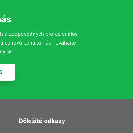
nás
ch a zodpovedných profesionálov
znú cenovú ponuku nás neváhajte
ny.sk.
S
Dôležité odkazy