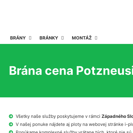
BRÁNY
BRÁNKY
MONTÁŽ
Brána cena Potzneus
Všetky naše služby poskytujeme v rámci
Západného Sl
V našej ponuke nájdete aj ploty na webovej stránke i-plo
Ponúkame komplexné služby vrátane tých, ktoré nie sú