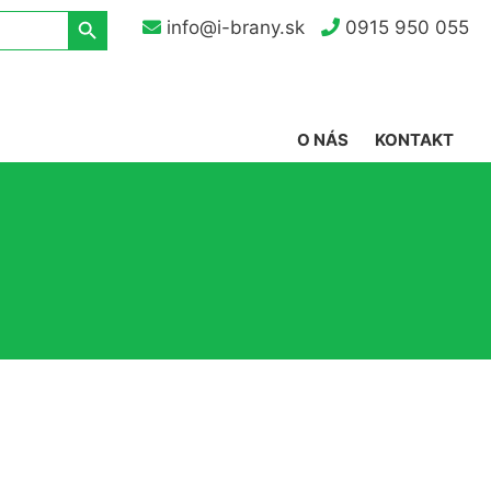
Search Button
info@i-brany.sk
0915 950 055
O NÁS
KONTAKT