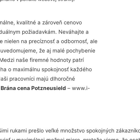
álne, kvalitné a zároveň cenovo
viduálnym požiadavkám. Neváhajte a
e nielen na precíznosť a odbornosť, ale
si uvedomujeme, že aj malé pochybenie
Medzi naše firemné hodnoty patrí
snaha o maximálnu spokojnosť každého
Naši pracovníci majú dlhoročné
.
Brána cena Potzneusield
– www.i-
imi rukami prešlo veľké množstvo spokojných zákazníkov
vieť v maximálnej možnej miere, pretože vieme, že oso