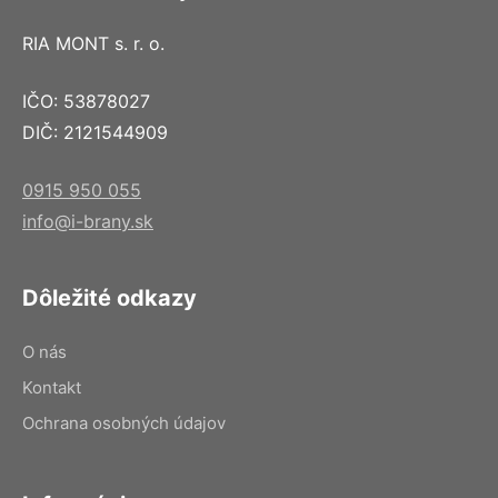
RIA MONT s. r. o.
IČO: 53878027
DIČ: 2121544909
0915 950 055
info@i-brany.sk
Dôležité odkazy
O nás
Kontakt
Ochrana osobných údajov