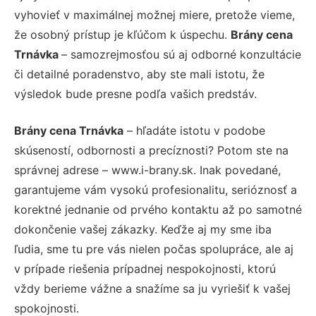
vyhovieť v maximálnej možnej miere, pretože vieme,
že osobný prístup je kľúčom k úspechu.
Brány cena
Trnávka
– samozrejmosťou sú aj odborné konzultácie
či detailné poradenstvo, aby ste mali istotu, že
výsledok bude presne podľa vašich predstáv.
Brány cena Trnávka
– hľadáte istotu v podobe
skúseností, odbornosti a precíznosti? Potom ste na
správnej adrese – www.i-brany.sk. Inak povedané,
garantujeme vám vysokú profesionalitu, serióznosť a
korektné jednanie od prvého kontaktu až po samotné
dokončenie vašej zákazky. Keďže aj my sme iba
ľudia, sme tu pre vás nielen počas spolupráce, ale aj
v prípade riešenia prípadnej nespokojnosti, ktorú
vždy berieme vážne a snažíme sa ju vyriešiť k vašej
spokojnosti.