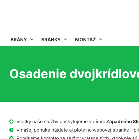
BRÁNY
BRÁNKY
MONTÁŽ
Osadenie dvojkrídlov
Všetky naše služby poskytujeme v rámci
Západného Sl
V našej ponuke nájdete aj ploty na webovej stránke i-plo
Ponúkame komplexné služby vrátane tých, ktoré nie sú