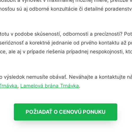
osťou sú aj odborné konzultácie či detailné poradenstvo
totu v podobe skúseností, odbornosti a precíznosti? Po
serióznosť a korektné jednanie od prvého kontaktu až 
e, ale aj v prípade riešenia prípadnej nespokojnosti, kt
o výsledok nemusíte obávať. Neváhajte a kontaktujte nás 
 Trnávka
,
Lamelová brána Trnávka
.
POŽIADAŤ O CENOVÚ PONUKU