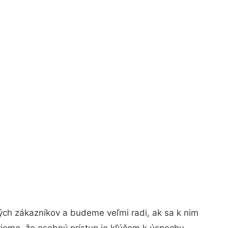
ých zákazníkov a budeme veľmi radi, ak sa k nim
vieme, že osobný prístup je kľúčom k úspechu.