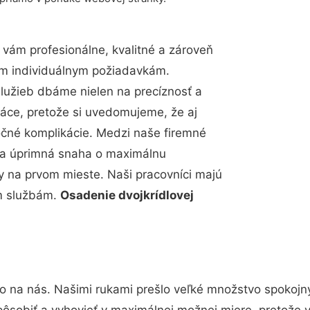
vám profesionálne, kvalitné a zároveň
im individuálnym požiadavkám.
 služieb dbáme nielen na precíznosť a
ráce, pretože si uvedomujeme, že aj
čné komplikácie. Medzi naše firemné
up a úprimná snaha o maximálnu
y na prvom mieste. Naši pracovníci majú
im službám.
Osadenie dvojkrídlovej
to na nás. Našimi rukami prešlo veľké množstvo spokojn
pôsobiť a vyhovieť v maximálnej možnej miere, pretože 