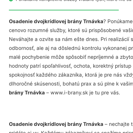
Osadenie dvojkrídlovej brány Trnávka
? Ponúkame 
cenovo rozumné služby, ktoré sú prispôsobené vaš
Neváhajte a ozvite sa nám ešte dnes. Pri realizácií
odbornosť, ale aj na dôslednú kontrolu vykonanej p
malé pochybenie môže spôsobiť nepríjemné a zbyto
hodnoty patrí spoľahlivosť, ochota, korektný príst
spokojnosť každého zákazníka, ktorá je pre nás vžd
dlhoročné skúsenosti, bohatú prax a sú plne k vaš
brány Trnávka
– www.i-brany.sk je tu pre vás.
Osadenie dvojkrídlovej brány Trnávka
– nechajte 
pridáte aj vy. Každému zákazníkovi sa snažíme pris