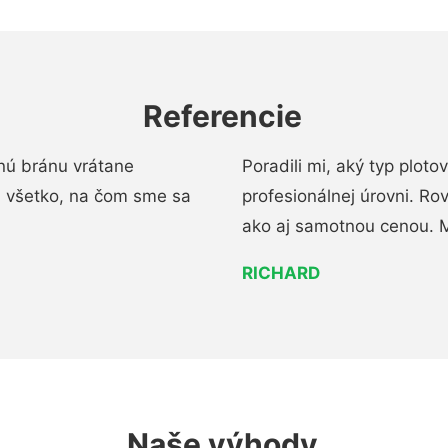
Referencie
nú bránu vrátane
Poradili mi, aký typ ploto
i všetko, na čom sme sa
profesionálnej úrovni. R
ako aj samotnou cenou. 
RICHARD
Naše výhody