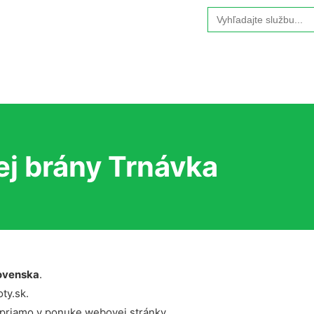
Search
for:
ej brány Trnávka
ovenska
.
ty.sk.
 priamo v ponuke webovej stránky.