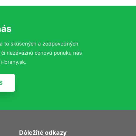
nás
a to skúsených a zodpovedných
ií či nezáväznú cenovú ponuku nás
i-brany.sk.
S
Dôležité odkazy