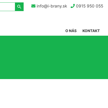
Search Button
info@i-brany.sk
0915 950 055
O NÁS
KONTAKT