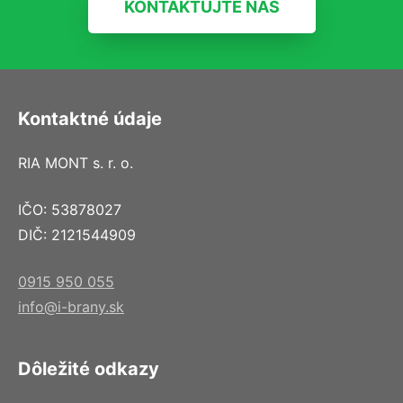
KONTAKTUJTE NÁS
Kontaktné údaje
RIA MONT s. r. o.
IČO: 53878027
DIČ: 2121544909
0915 950 055
info@i-brany.sk
Dôležité odkazy