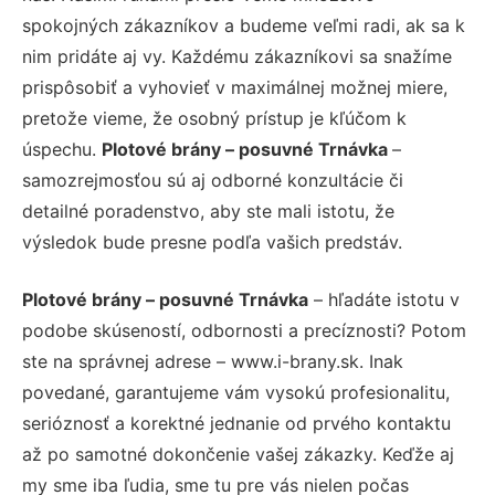
spokojných zákazníkov a budeme veľmi radi, ak sa k
nim pridáte aj vy. Každému zákazníkovi sa snažíme
prispôsobiť a vyhovieť v maximálnej možnej miere,
pretože vieme, že osobný prístup je kľúčom k
úspechu.
Plotové brány – posuvné Trnávka
–
samozrejmosťou sú aj odborné konzultácie či
detailné poradenstvo, aby ste mali istotu, že
výsledok bude presne podľa vašich predstáv.
Plotové brány – posuvné Trnávka
– hľadáte istotu v
podobe skúseností, odbornosti a precíznosti? Potom
ste na správnej adrese – www.i-brany.sk. Inak
povedané, garantujeme vám vysokú profesionalitu,
serióznosť a korektné jednanie od prvého kontaktu
až po samotné dokončenie vašej zákazky. Keďže aj
my sme iba ľudia, sme tu pre vás nielen počas