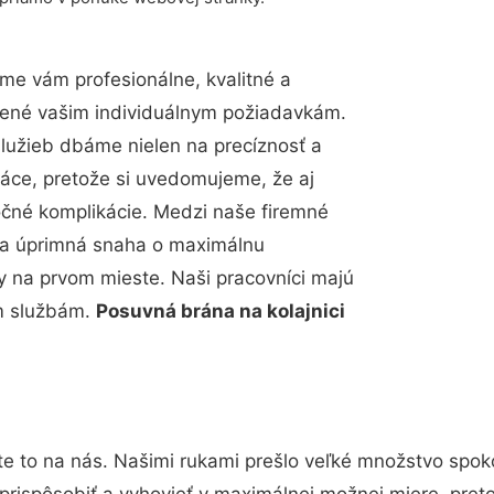
me vám profesionálne, kvalitné a
bené vašim individuálnym požiadavkám.
 služieb dbáme nielen na precíznosť a
ráce, pretože si uvedomujeme, že aj
čné komplikácie. Medzi naše firemné
up a úprimná snaha o maximálnu
y na prvom mieste. Naši pracovníci majú
im službám.
Posuvná brána na kolajnici
te to na nás. Našimi rukami prešlo veľké množstvo spok
prispôsobiť a vyhovieť v maximálnej možnej miere, pret