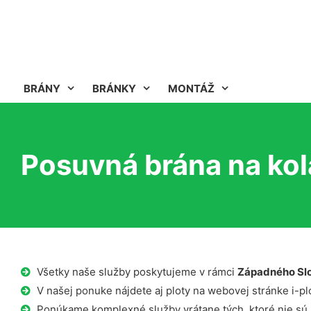
BRÁNY
BRÁNKY
MONTÁŽ
Posuvná brána na kol
Všetky naše služby poskytujeme v rámci
Západného Sl
V našej ponuke nájdete aj ploty na webovej stránke i-plo
Ponúkame komplexné služby vrátane tých, ktoré nie sú