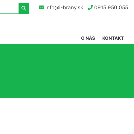
Search Button
info@i-brany.sk
0915 950 055
O NÁS
KONTAKT