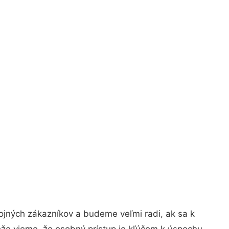
ojných zákazníkov a budeme veľmi radi, ak sa k
ože vieme, že osobný prístup je kľúčom k úspechu.