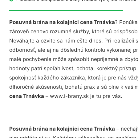
Posuvná brána na kolajnici cena Trnávka
? Ponúka
zároveň cenovo rozumné služby, ktoré sú prispôso
Neváhajte a ozvite sa nám ešte dnes. Pri realizácií
odbornosť, ale aj na dôslednú kontrolu vykonanej p
malé pochybenie môže spôsobiť nepríjemné a zbyto
hodnoty patrí spoľahlivosť, ochota, korektný príst
spokojnosť každého zákazníka, ktorá je pre nás vžd
dlhoročné skúsenosti, bohatú prax a sú plne k vaš
cena Trnávka
– www.i-brany.sk je tu pre vás.
Posuvná brána na kolajnici cena Trnávka
– nechaj
nim pridáte aj vy. Každému zákazníkovi sa snažíme 