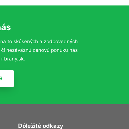
nás
 na to skúsených a zodpovedných
ií či nezáväznú cenovú ponuku nás
i-brany.sk.
S
Dôležité odkazy