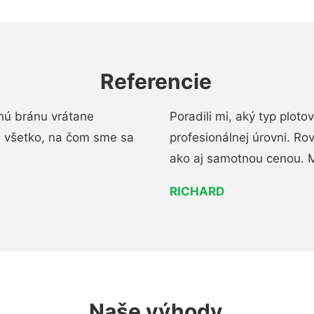
Referencie
nú bránu vrátane
Poradili mi, aký typ ploto
i všetko, na čom sme sa
profesionálnej úrovni. R
ako aj samotnou cenou. 
RICHARD
Naše výhody