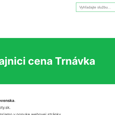
Search
for:
ajnici cena Trnávka
ovenska
.
ty.sk.
 priamo v ponuke webovej stránky.