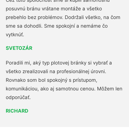
Cez túto spoločnosť sme si kúpili samonosnú
posuvnú bránu vrátane montáže a všetko
prebehlo bez problémov. Dodržali všetko, na čom
sme sa dohodli. Sme spokojní a nemáme čo
vytknúť.
SVETOZÁR
Poradili mi, aký typ plotovej bránky si vybrať a
všetko zrealizovali na profesionálnej úrovni.
Rovnako som bol spokojný s prístupom,
komunikáciou, ako aj samotnou cenou. Môžem len
odporúčať.
RICHARD