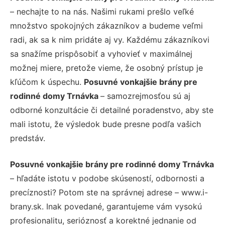
– nechajte to na nás. Našimi rukami prešlo veľké
množstvo spokojných zákazníkov a budeme veľmi
radi, ak sa k nim pridáte aj vy. Každému zákazníkovi
sa snažíme prispôsobiť a vyhovieť v maximálnej
možnej miere, pretože vieme, že osobný prístup je
kľúčom k úspechu.
Posuvné vonkajšie brány pre
rodinné domy Trnávka
– samozrejmosťou sú aj
odborné konzultácie či detailné poradenstvo, aby ste
mali istotu, že výsledok bude presne podľa vašich
predstáv.
Posuvné vonkajšie brány pre rodinné domy Trnávka
– hľadáte istotu v podobe skúseností, odbornosti a
precíznosti? Potom ste na správnej adrese – www.i-
brany.sk. Inak povedané, garantujeme vám vysokú
profesionalitu, serióznosť a korektné jednanie od