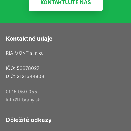
KONTAKTUJTE NÁS
Kontaktné údaje
RIA MONT s. r. o.
IČO: 53878027
DIČ: 2121544909
0915 950 055
info@i-brany.sk
Dôležité odkazy