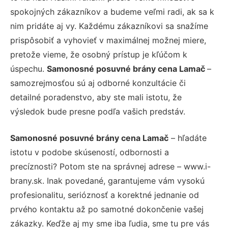
spokojných zákazníkov a budeme veľmi radi, ak sa k
nim pridáte aj vy. Každému zákazníkovi sa snažíme
prispôsobiť a vyhovieť v maximálnej možnej miere,
pretože vieme, že osobný prístup je kľúčom k
úspechu.
Samonosné posuvné brány cena Lamač
–
samozrejmosťou sú aj odborné konzultácie či
detailné poradenstvo, aby ste mali istotu, že
výsledok bude presne podľa vašich predstáv.
Samonosné posuvné brány cena Lamač
– hľadáte
istotu v podobe skúseností, odbornosti a
precíznosti? Potom ste na správnej adrese – www.i-
brany.sk. Inak povedané, garantujeme vám vysokú
profesionalitu, serióznosť a korektné jednanie od
prvého kontaktu až po samotné dokončenie vašej
zákazky. Keďže aj my sme iba ľudia, sme tu pre vás