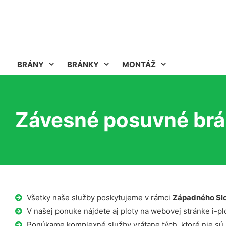
BRÁNY
BRÁNKY
MONTÁŽ
Závesné posuvné brá
Všetky naše služby poskytujeme v rámci
Západného Sl
V našej ponuke nájdete aj ploty na webovej stránke i-plo
Ponúkame komplexné služby vrátane tých, ktoré nie sú