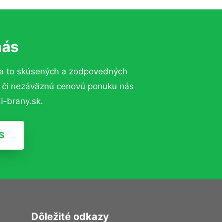
nás
a to skúsených a zodpovedných
ií či nezáväznú cenovú ponuku nás
i-brany.sk.
S
Dôležité odkazy