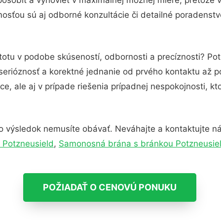
osťou sú aj odborné konzultácie či detailné poradenstvo
totu v podobe skúseností, odbornosti a precíznosti? Po
serióznosť a korektné jednanie od prvého kontaktu až 
e, ale aj v prípade riešenia prípadnej nespokojnosti, kt
o výsledok nemusíte obávať. Neváhajte a kontaktujte nás 
 Potzneusield
,
Samonosná brána s bránkou Potzneusie
POŽIADAŤ O CENOVÚ PONUKU