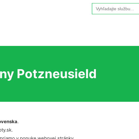
Search
for:
ny Potzneusield
ovenska
.
ty.sk.
 priamo v ponuke webovej stránky.