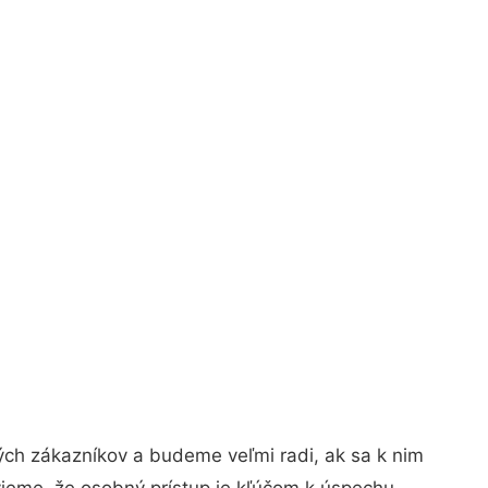
ých zákazníkov a budeme veľmi radi, ak sa k nim
vieme, že osobný prístup je kľúčom k úspechu.