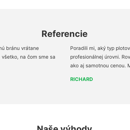
Referencie
nú bránu vrátane
Poradili mi, aký typ ploto
i všetko, na čom sme sa
profesionálnej úrovni. R
ako aj samotnou cenou. 
RICHARD
Naše výhody