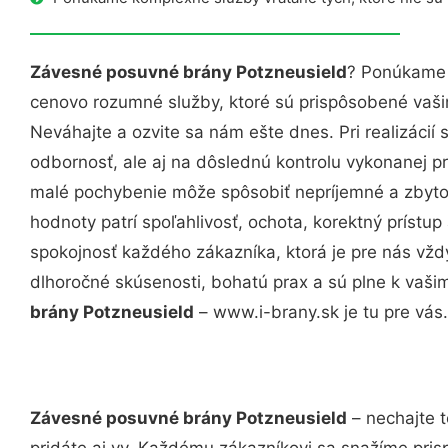
Závesné posuvné brány Potzneusield
? Ponúkame 
cenovo rozumné služby, ktoré sú prispôsobené vaš
Neváhajte a ozvite sa nám ešte dnes. Pri realizácií
odbornosť, ale aj na dôslednú kontrolu vykonanej p
malé pochybenie môže spôsobiť nepríjemné a zbyto
hodnoty patrí spoľahlivosť, ochota, korektný príst
spokojnosť každého zákazníka, ktorá je pre nás vžd
dlhoročné skúsenosti, bohatú prax a sú plne k vaš
brány Potzneusield
– www.i-brany.sk je tu pre vás.
Závesné posuvné brány Potzneusield
– nechajte t
pridáte aj vy. Každému zákazníkovi sa snažíme pris