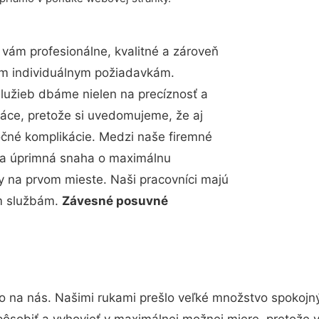
vám profesionálne, kvalitné a zároveň
im individuálnym požiadavkám.
 služieb dbáme nielen na precíznosť a
ráce, pretože si uvedomujeme, že aj
čné komplikácie. Medzi naše firemné
up a úprimná snaha o maximálnu
y na prvom mieste. Naši pracovníci majú
im službám.
Závesné posuvné
o na nás. Našimi rukami prešlo veľké množstvo spokojn
pôsobiť a vyhovieť v maximálnej možnej miere, pretože 