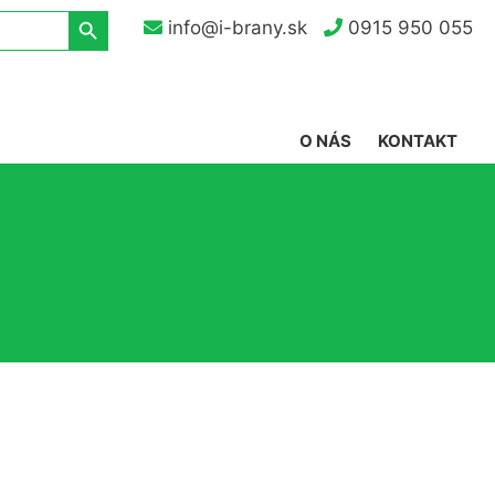
Search Button
info@i-brany.sk
0915 950 055
O NÁS
KONTAKT