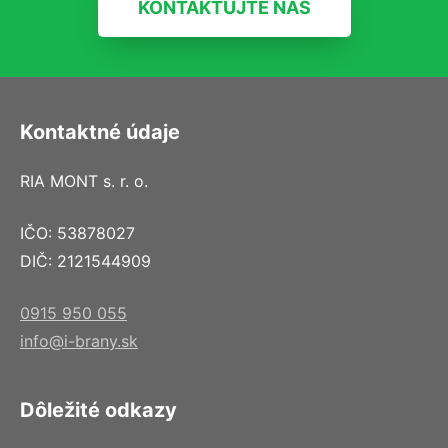
KONTAKTUJTE NÁS
Kontaktné údaje
RIA MONT s. r. o.
IČO: 53878027
DIČ: 2121544909
0915 950 055
info@i-brany.sk
Dôležité odkazy